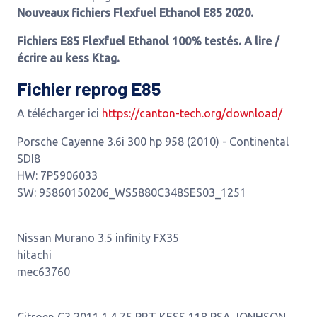
Nouveaux fichiers Flexfuel Ethanol E85 2020.
Fichiers E85 Flexfuel Ethanol 100% testés. A lire /
écrire au kess Ktag.
Fichier reprog E85
A télécharger ici
https://canton-tech.org/download/
Porsche Cayenne 3.6i 300 hp 958 (2010) - Continental
SDI8
HW: 7P5906033
SW: 95860150206_WS5880C348SES03_1251
Nissan Murano 3.5 infinity FX35
hitachi
mec63760
Citroen C3 2011 1.4 75 PRT KESS 118 PSA JONHSON