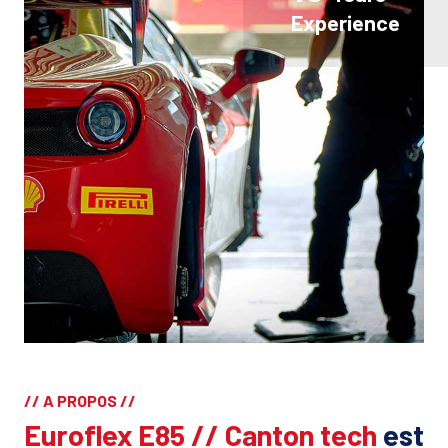
Experience
// A PROPOS //
Euroflex E85 // Canton tech
est