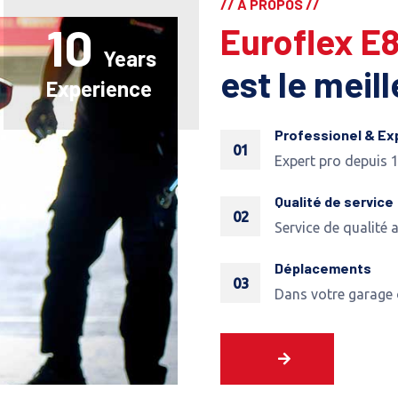
// A PROPOS //
10
Euroflex E
Years
est le meil
Experience
Professionel & Ex
01
Expert pro depuis 
Qualité de service
02
Service de qualité 
Déplacements
03
Dans votre garage