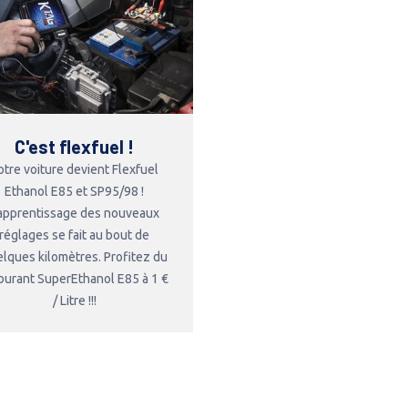
C'est flexfuel !
otre voiture devient Flexfuel
Ethanol E85 et SP95/98 !
'apprentissage des nouveaux
réglages se fait au bout de
lques kilomètres. Profitez du
burant SuperEthanol E85 à 1 €
/ Litre !!!