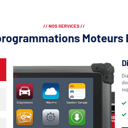
// NOS SERVICES //
programmations Moteurs 
D
Dia
do
su