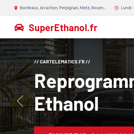
Bordeaux, Arcachon, Perpignan, Metz, Rouen...
Lundi -
SuperEthanol.fr
// CANTON TECH //
Reprogram
Diesel Stage
Avant