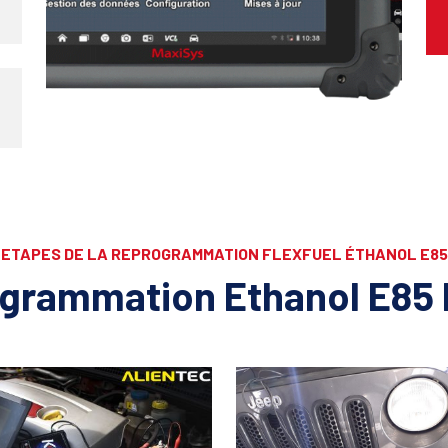
ETAPES DE LA REPROGRAMMATION FLEXFUEL ÉTHANOL E85
grammation Ethanol E85