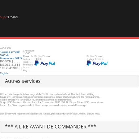
Super
Ethanol
JXXX_960
Checksum
JAGUAR F TYPE
: 1C6D
3000 V6
Protocole
Fichier Ethanol
Fichier Ethanol
Kompressor 340CV
lecture
: 150 €.
+ stage 1: 190 €.
BOSCH |
kess : .
MED17.8.3 | |
Protocole
lecture
1037541960 | |
ktag :
English
Autres services
ORI = Télécharger le fichier original de l'ECU pour matériel officiel Alientech Kess et Ktag.
Stage 1 = Reprogrammation cartographie puissance, fichier chiptuning tuning file reprogrammé.
Fichier éthanol = Fichier pour rouler plus facilement au superéthanol.
Stage 1 E85 flexfuel = Fichier Stage 1 + Conversion SP95 / SP 98 / Super Ethanol E85 automatique
Immo off = Telechargement de fichiers de suppression du systeme anti démarrage.
Lien direct vers le paiement sécurisé via Paypal, puis envoi du fichier sous 10 min, 1 heure max.
*** A LIRE AVANT DE COMMANDER ***