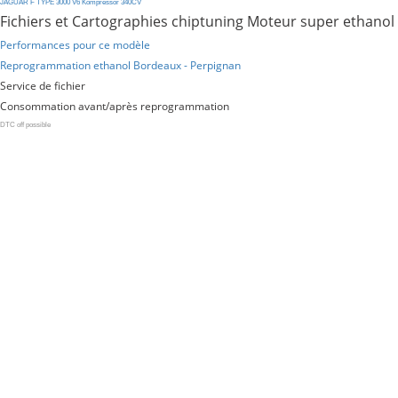
JAGUAR
F
TYPE
3000
V6
Kompressor
340CV
Fichiers et Cartographies chiptuning Moteur super ethanol
Performances pour ce modèle
Reprogrammation ethanol Bordeaux - Perpignan
Service de fichier
Consommation avant/après reprogrammation
DTC off possible