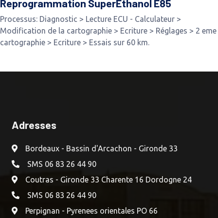
Reprogrammation SuperEthanol E85
Processus: Diagnostic > Lecture ECU - Calculateur >
Modification de la cartographie > Ecriture > Réglages > 2 eme
cartographie > Ecriture > Essais sur 60 km.
Adresses
Bordeaux - Bassin d'Arcachon - Gironde 33
SMS 06 83 26 44 90
Coutras - Gironde 33 Charente 16 Dordogne 24
SMS 06 83 26 44 90
Perpignan - Pyrenees orientales PO 66