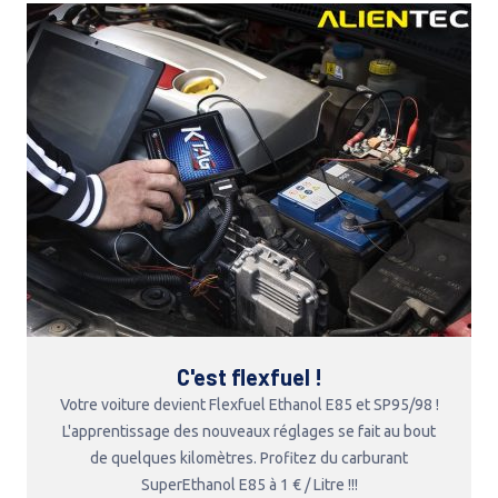
C'est flexfuel !
Votre voiture devient Flexfuel Ethanol E85 et SP95/98 !
L'apprentissage des nouveaux réglages se fait au bout
de quelques kilomètres. Profitez du carburant
SuperEthanol E85 à 1 € / Litre !!!