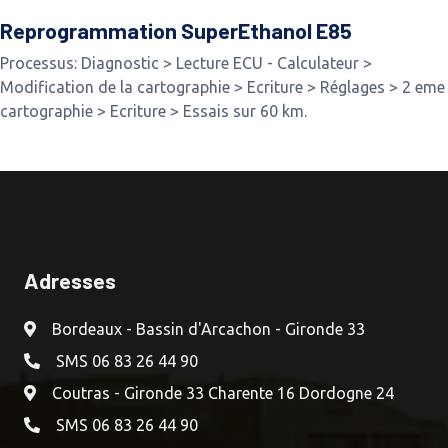
Reprogrammation SuperEthanol E85
Processus: Diagnostic > Lecture ECU - Calculateur >
Modification de la cartographie > Ecriture > Réglages > 2 eme
cartographie > Ecriture > Essais sur 60 km.
Adresses
Bordeaux - Bassin d'Arcachon - Gironde 33
SMS 06 83 26 44 90
Coutras - Gironde 33 Charente 16 Dordogne 24
SMS 06 83 26 44 90