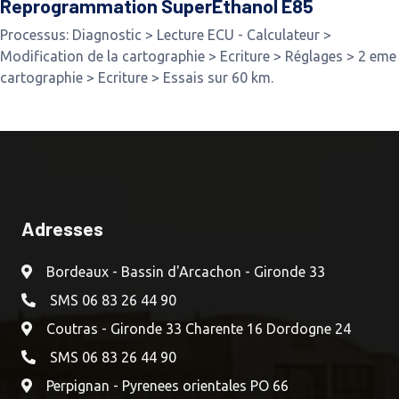
Reprogrammation SuperEthanol E85
Processus: Diagnostic > Lecture ECU - Calculateur >
Modification de la cartographie > Ecriture > Réglages > 2 eme
cartographie > Ecriture > Essais sur 60 km.
Adresses
Bordeaux - Bassin d'Arcachon - Gironde 33
SMS 06 83 26 44 90
Coutras - Gironde 33 Charente 16 Dordogne 24
SMS 06 83 26 44 90
Perpignan - Pyrenees orientales PO 66