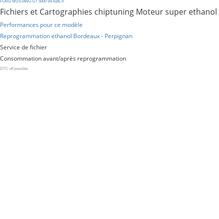
FORD
MUSTANG
GT
5000
V8
418CV
Fichiers et Cartographies chiptuning Moteur super ethanol
Performances pour ce modèle
Reprogrammation ethanol Bordeaux - Perpignan
Service de fichier
Consommation avant/après reprogrammation
DTC off possible