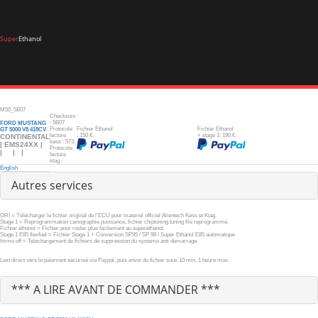
Super
Ethanol
M50_5B07
Checksum
: 5B07
FORD MUSTANG
Protocole
Fichier Ethanol
Fichier Ethanol
GT 5000 V8 418CV
lecture
: 150 €.
+ stage 1: 190 €.
CONTINENTAL
kess : 573.
| EMS24XX |
Protocole
| | |
lecture
ktag :
English
Autres services
ORI = Télécharger le fichier original de l'ECU pour matériel officiel Alientech Kess et Ktag.
Stage 1 = Reprogrammation cartographie puissance, fichier chiptuning tuning file reprogrammé.
Fichier éthanol = Fichier pour rouler plus facilement au superéthanol.
Stage 1 E85 flexfuel = Fichier Stage 1 + Conversion SP95 / SP 98 / Super Ethanol E85 automatique
Immo off = Telechargement de fichiers de suppression du systeme anti démarrage.
Lien direct vers le paiement sécurisé via Paypal, puis envoi du fichier sous 10 min, 1 heure max.
*** A LIRE AVANT DE COMMANDER ***