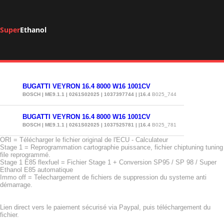
Super
Ethanol
BUGATTI VEYRON 16.4 8000 W16 1001CV
BOSCH | ME9.1.1 | 0261S02025 | 1037397744 | |16.4
B025_744
BUGATTI VEYRON 16.4 8000 W16 1001CV
BOSCH | ME9.1.1 | 0261S02025 | 1037525781 | |16.4
B025_781
ORI = Télécharger le fichier original de l'ECU - Calculateur
Stage 1 = Reprogrammation cartographie puissance, fichier chiptuning tuning
file reprogrammé.
Stage 1 E85 flexfuel = Fichier Stage 1 + Conversion SP95 / SP 98 / Super
Ethanol E85 automatique
Immo off = Telechargement de fichiers de suppression du systeme anti
démarrage.
Lien direct vers le paiement sécurisé via Paypal, puis téléchargement du
fichier.