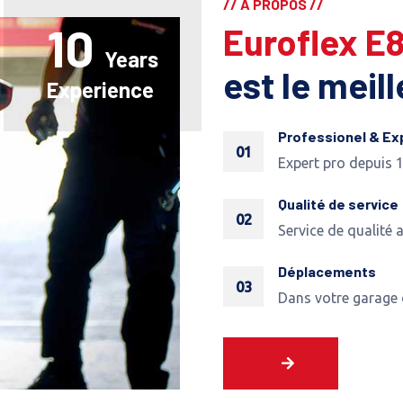
// A PROPOS //
10
Euroflex E
Years
est le meil
Experience
Professionel & Ex
01
Expert pro depuis 
Qualité de service
02
Service de qualité 
Déplacements
03
Dans votre garage