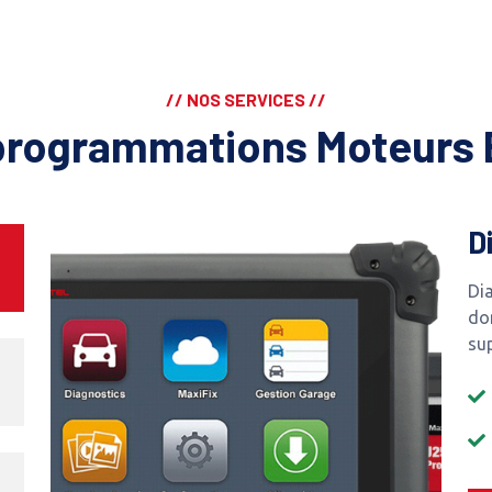
// NOS SERVICES //
programmations Moteurs 
D
Dia
do
su