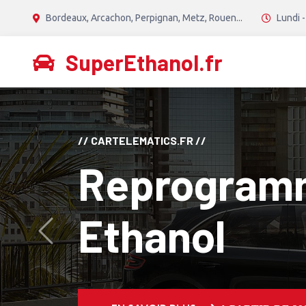
Bordeaux, Arcachon, Perpignan, Metz, Rouen...
Lundi -
SuperEthanol.fr
// CANTON TECH //
Reprogram
Diesel Stage
Avant