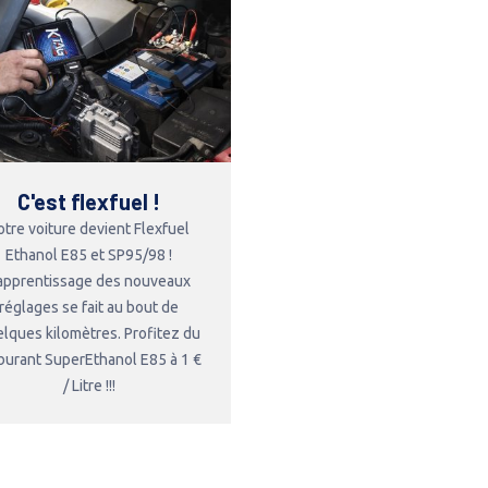
C'est flexfuel !
otre voiture devient Flexfuel
Ethanol E85 et SP95/98 !
'apprentissage des nouveaux
réglages se fait au bout de
lques kilomètres. Profitez du
burant SuperEthanol E85 à 1 €
/ Litre !!!