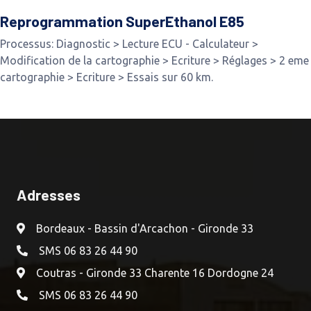
Reprogrammation SuperEthanol E85
Processus: Diagnostic > Lecture ECU - Calculateur >
Modification de la cartographie > Ecriture > Réglages > 2 eme
cartographie > Ecriture > Essais sur 60 km.
Adresses
Bordeaux - Bassin d'Arcachon - Gironde 33
SMS 06 83 26 44 90
Coutras - Gironde 33 Charente 16 Dordogne 24
SMS 06 83 26 44 90